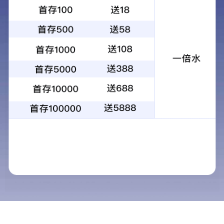
FSQ4250SFFCEV6/7/8/12
49T燃料电池牵引车（重
载版）
车辆总体描述
全新研发的 第二代氢能重卡，整车以氢气作为动力来
源，清洁可靠，满足终端客户多样化需求。产品定位中高
端，平台架构与氢系统全面升级，延伸覆盖800km以上中
长途运营场景，打破当前新能源产品远距界限，引领市场
发展。