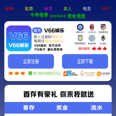
菜单
体育app官网下载-手机App下载
返回列表
2024-08-10
WHE2024 ‖ 体育app官网下载燃料电池汽
车亮相世界氢能产业博览会
8月8日，2024第二届世界氢能产业博览会（WHE2024）
在广州广交会展馆盛大开幕。作为氢能商用车整车企业优
秀代表之一，体育app官网下载携自主研发的4.5吨氢燃料
电池冷藏车和49吨氢燃料电池牵引车核心产品亮相展会。
管理员
8月8日，2024第二届世界氢能产业博览会