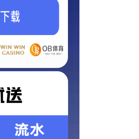
发展历程
荣誉资质
企业生产
市场动态
产品开发
公司公告
A 企业”、“中国著名品
。